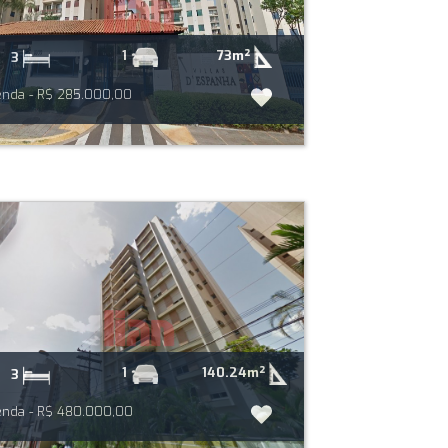
73m²
1
3
nda - R$ 285.000,00
140.24m²
1
3
nda - R$ 480.000,00