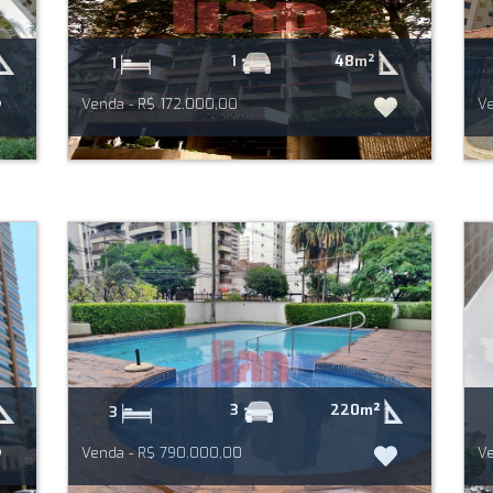
48m²
1
1
Venda - R$ 172.000,00
Ve
220m²
3
3
Venda - R$ 790.000,00
Ve