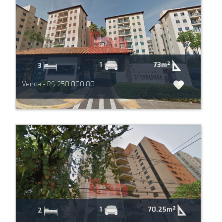
73m²
1
3
Venda - R$ 250.000,00
70.25m²
1
2