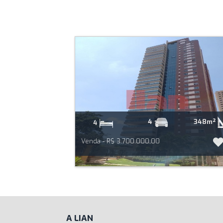
348m²
4
4
Venda - R$ 3.700.000,00
A LIAN