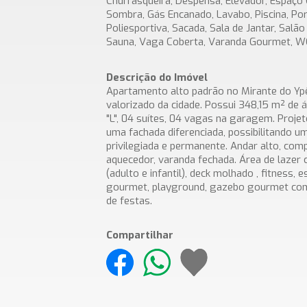
Churrasqueira, Despensa, Elevador, Espaço
Sombra, Gás Encanado, Lavabo, Piscina, Por
Poliesportiva, Sacada, Sala de Jantar, Salã
Sauna, Vaga Coberta, Varanda Gourmet, 
Descrição do Imóvel
Apartamento alto padrão no Mirante do Ypê
valorizado da cidade. Possui 348,15 m² de á
"L", 04 suítes, 04 vagas na garagem. Proj
uma fachada diferenciada, possibilitando u
privilegiada e permanente. Andar alto, com
aquecedor, varanda fechada. Área de lazer
(adulto e infantil), deck molhado , fitness, 
gourmet, playground, gazebo gourmet com 
de festas.
Compartilhar