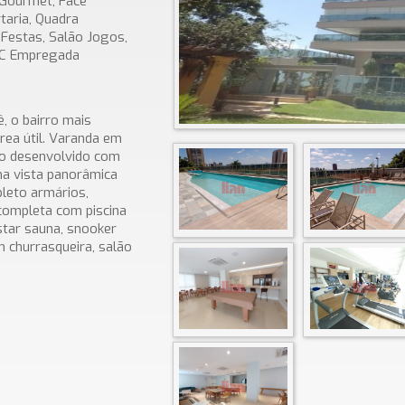
 Gourmet, Face
taria, Quadra
o Festas, Salão Jogos,
WC Empregada
, o bairro mais
rea útil. Varanda em
eto desenvolvido com
ma vista panorâmica
pleto armários,
 completa com piscina
estar sauna, snooker
churrasqueira, salão