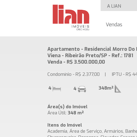
A LIAN
Vendas
Apartamento - Residencial Morro Do I
Viena - Ribeirão Preto/SP - Ref.: 1781
Venda - R$ 3.500.000,00
Condomínio - R$ 2.377,00 | IPTU - R$ 44
4
348m²
4
Área(s) do Imóvel
Área Útil:
348 m²
Itens do Imóvel
Academia, Área de Serviço, Armários, Banh