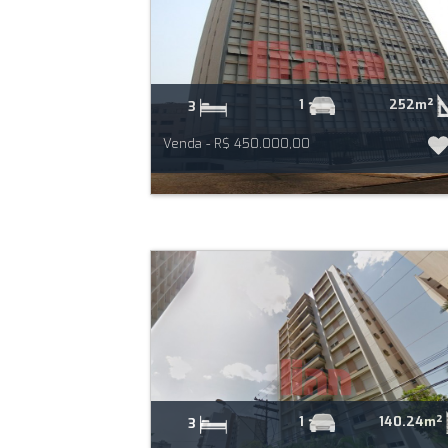
252m²
1
3
Venda - R$ 450.000,00
140.24m²
1
3