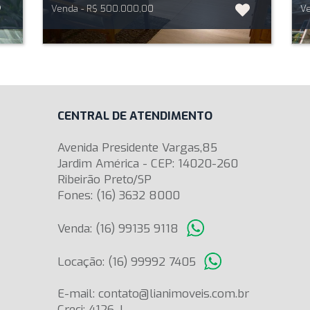
Venda - R$ 500.000,00
Ve
CENTRAL DE ATENDIMENTO
Avenida Presidente Vargas,85
Jardim América - CEP: 14020-260
Ribeirão Preto/SP
Fones: (16) 3632 8000
Venda: (16) 99135 9118
Locação: (16) 99992 7405
E-mail: contato@lianimoveis.com.br
Creci: 4126-J