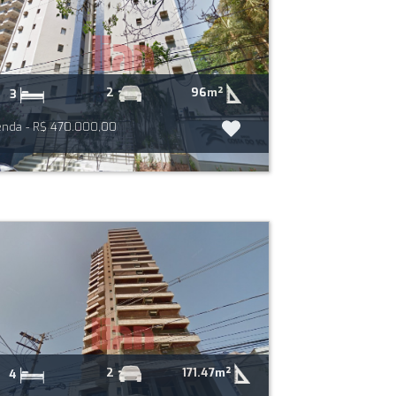
96m²
2
3
nda - R$ 470.000,00
171.47m²
2
4