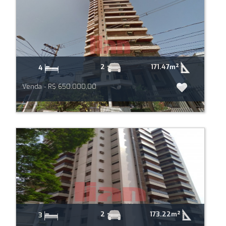
171.47m²
2
4
Venda - R$ 650.000,00
173.22m²
2
3