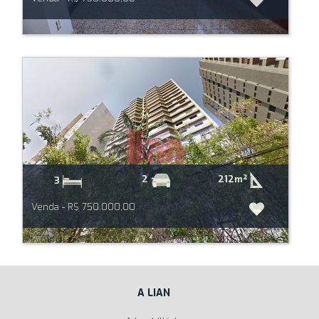
212m²
2
3
Venda - R$ 750.000,00
A LIAN