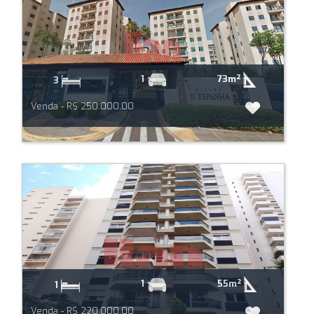
73m²
1
3
Venda - R$ 250.000,00
55m²
1
1
Venda - R$ 220.000,00