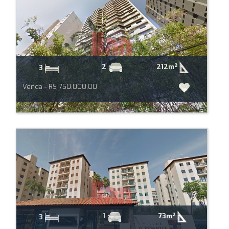
212m²
2
3
Venda - R$ 750.000,00
73m²
1
3