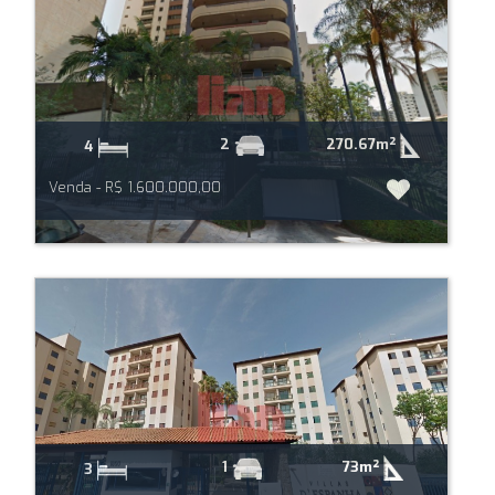
270.67m²
2
4
Venda - R$ 1.600.000,00
73m²
1
3